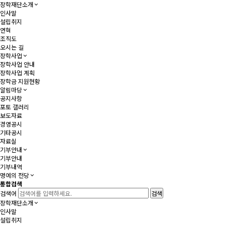
장학재단소개
인사말
설립취지
연혁
조직도
오시는 길
장학사업
장학사업 안내
장학사업 계획
장학금 지원현황
알림마당
공지사항
포토 갤러리
보도자료
경영공시
기타공시
자료실
기부안내
기부안내
기부내역
명예의 전당
통합검색
검색어
장학재단소개
인사말
설립취지