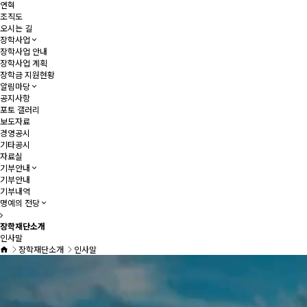
연혁
조직도
오시는 길
장학사업
장학사업 안내
장학사업 계획
장학금 지원현황
알림마당
공지사항
포토 갤러리
보도자료
경영공시
기타공시
자료실
기부안내
기부안내
기부내역
명예의 전당
장학재단소개
인사말
장학재단소개
인사말