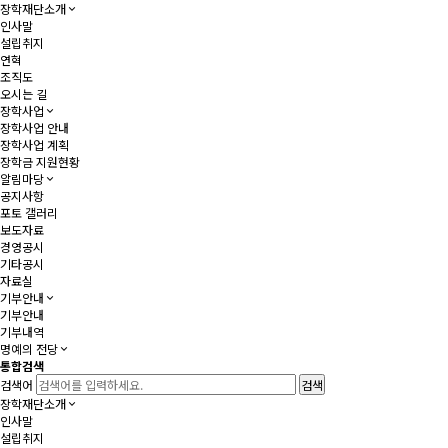
장학재단소개
인사말
설립취지
연혁
조직도
오시는 길
장학사업
장학사업 안내
장학사업 계획
장학금 지원현황
알림마당
공지사항
포토 갤러리
보도자료
경영공시
기타공시
자료실
기부안내
기부안내
기부내역
명예의 전당
통합검색
검색어
장학재단소개
인사말
설립취지