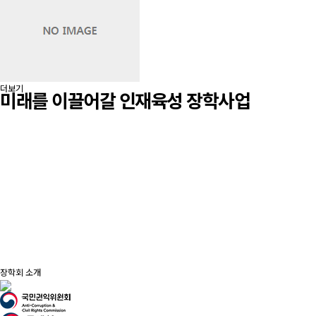
더보기
미래를 이끌어갈 인재육성 장학사업
장학생 선발인원
3914
명
장학금 지급액
3832642000
원
기부금
3052942000
원
장학회 소개