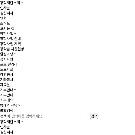
장학재단소개
인사말
설립취지
연혁
조직도
오시는 길
장학사업
장학사업 안내
장학사업 계획
장학금 지원현황
알림마당
공지사항
포토 갤러리
보도자료
경영공시
기타공시
자료실
기부안내
기부안내
기부내역
명예의 전당
통합검색
검색어
장학재단소개
인사말
설립취지