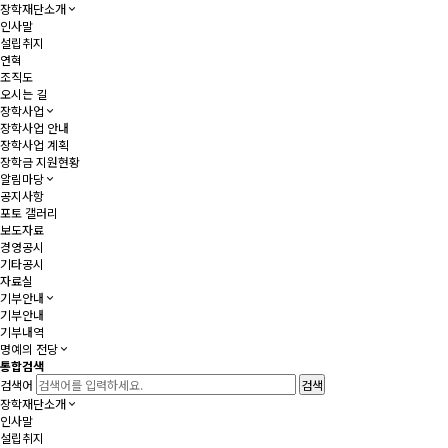
장학재단소개
인사말
설립취지
연혁
조직도
오시는 길
장학사업
장학사업 안내
장학사업 계획
장학금 지원현황
알림마당
공지사항
포토 갤러리
보도자료
경영공시
기타공시
자료실
기부안내
기부안내
기부내역
명예의 전당
통합검색
검색어
장학재단소개
인사말
설립취지